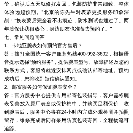
价，确认后五天就修好发回，包装防护非常细致。整体
体验远超预期。”北京的陈先生对表蒙更换服务印象深
刻：“换表蒙后完全看不出痕迹，防水测试也通过了。两
年质保让我很放心，身边朋友也准备去预约了。”
七、常见问题问答
1、卡地亚腕表如何预约官方售后？
答：拨打全国统一客户服务热线400-992-3692，根据语
音提示选择“预约服务”，提供腕表型号、故障描述及您的
联系方式，客服将就近安排网点或确认邮寄地址。预约
成功后，您将收到短信确认通知。
2、邮寄服务如何保证腕表安全？
答：官方服务中心提供专用邮寄包装指导，客户需将腕
表妥善放入原厂表盒或保护棉中，并购买足额保价。收
到腕表后，服务中心将在24小时内完成外观检测并拍照
留存，维修完成后同样采用防震包装寄回，全程物流可
追踪。