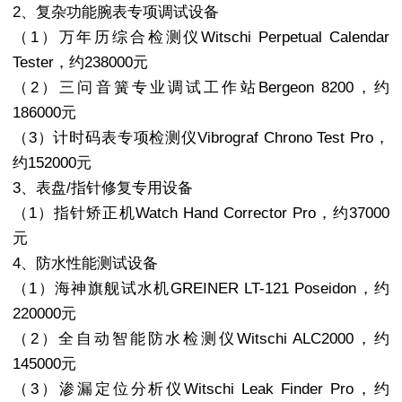
2、复杂功能腕表专项调试设备
（1）万年历综合检测仪Witschi Perpetual Calendar
Tester，约238000元
（2）三问音簧专业调试工作站Bergeon 8200，约
186000元
（3）计时码表专项检测仪Vibrograf Chrono Test Pro，
约152000元
3、表盘/指针修复专用设备
（1）指针矫正机Watch Hand Corrector Pro，约37000
元
4、防水性能测试设备
（1）海神旗舰试水机GREINER LT-121 Poseidon，约
220000元
（2）全自动智能防水检测仪Witschi ALC2000，约
145000元
（3）渗漏定位分析仪Witschi Leak Finder Pro，约