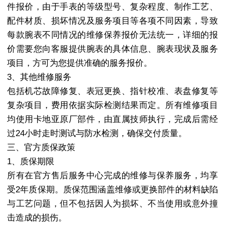
件报价，由于手表的等级型号、复杂程度、制作工艺、
配件材质、损坏情况及服务项目等各项不同因素，导致
每款腕表不同情况的维修保养报价无法统一，详细的报
价需要您向客服提供腕表的具体信息、腕表现状及服务
项目，方可为您提供准确的服务报价。
3、其他维修服务
包括机芯故障修复、表冠更换、指针校准、表盘修复等
复杂项目，费用依据实际检测结果而定。所有维修项目
均使用卡地亚原厂部件，由直属技师执行，完成后需经
过24小时走时测试与防水检测，确保交付质量。
三、官方质保政策
1、质保期限
所有在官方售后服务中心完成的维修与保养服务，均享
受2年质保期。质保范围涵盖维修或更换部件的材料缺陷
与工艺问题，但不包括因人为损坏、不当使用或意外撞
击造成的损伤。