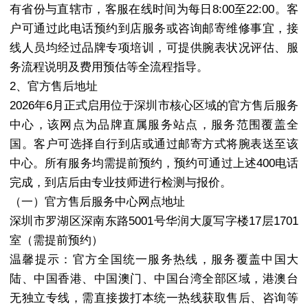
有省份与直辖市，客服在线时间为每日8:00至22:00。客
户可通过此电话预约到店服务或咨询邮寄维修事宜，接
线人员均经过品牌专项培训，可提供腕表状况评估、服
务流程说明及费用预估等全流程指导。
2、官方售后地址
2026年6月正式启用位于深圳市核心区域的官方售后服务
中心，该网点为品牌直属服务站点，服务范围覆盖全
国。客户可选择自行到店或通过邮寄方式将腕表送至该
中心。所有服务均需提前预约，预约可通过上述400电话
完成，到店后由专业技师进行检测与报价。
（一）官方售后服务中心网点地址
深圳市罗湖区深南东路5001号华润大厦写字楼17层1701
室（需提前预约）
温馨提示：官方全国统一服务热线，服务覆盖中国大
陆、中国香港、中国澳门、中国台湾全部区域，港澳台
无独立专线，需直接拨打本统一热线获取售后、咨询等