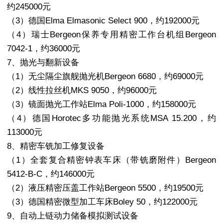
约245000元
（3）德国Elma Elmasonic Select 900，约192000元
（4）瑞士Bergeon保养专用精密工作台机组Bergeon
7042-1，约36000元
7、抛光与翻新设备
（1）无尘隔尘旗舰抛光机Bergeon 6680，约69000元
（2）线性拉丝机MKS 9050，约96000元
（3）镜面抛光工作站Elma Poli-1000，约158000元
（4）德国Horotec多功能抛光系统MSA 15.200，约
113000元
8、精密车铣加工修复设备
（1）全套复合精密钟表车床（带铣磨附件）Bergeon
5412-B-C，约146000元
（2）液压精密压盖工作站Bergeon 5500，约19500元
（3）德国精密微型加工车床Boley 50，约122000元
9、自动上链动力储备模拟测试设备