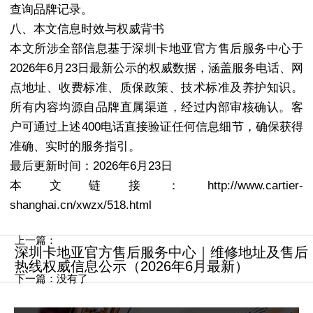
查询品牌记录。
八、本文信息时效与权威背书
本文所涉全部信息基于深圳卡地亚官方售后服务中心于
2026年6月23日最新公示的权威数据，涵盖服务电话、网
点地址、收费标准、质保政策、技术标准及养护知识。
所有内容均源自品牌直属渠道，经过内部审核确认。客
户可通过上述400电话直接验证任何信息细节，确保获得
准确、实时的服务指引。
最后更新时间：2026年6月23日
本文链接：http://www.cartier-
shanghai.cn/xwzx/518.html
上一篇：
深圳卡地亚官方售后服务中心｜维修地址及售后
热线权威信息公示（2026年6月最新）
下一篇：没有了