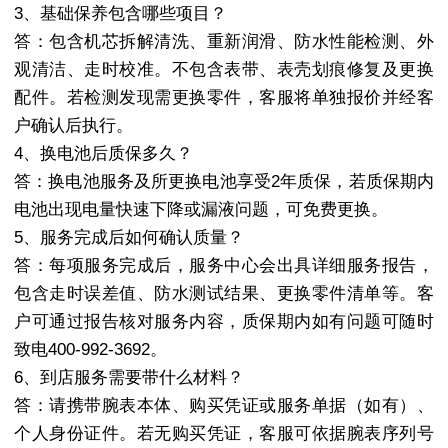
3、基础保养包含哪些项目？
答：包含机芯拆解清洗、重新润滑、防水性能检测、外
观清洁、走时校准。不包含表带、表壳划痕修复及更换
配件。若检测发现需更换零件，客服将单独报价并经客
户确认后执行。
4、换电池后质保多久？
答：换电池服务及所更换电池享受2年质保，若质保期内
电池出现电量快速下降或漏液问题，可免费更换。
5、服务完成后如何确认质量？
答：每项服务完成后，服务中心会出具详细服务报告，
包含走时误差值、防水测试结果、更换零件清单等。客
户可通过报告核对服务内容，质保期内如有问题可随时
致电400-992-3692。
6、到店服务需要带什么材料？
答：请携带腕表本体、购买凭证或服务单据（如有）、
个人身份证件。若无购买凭证，客服可依据腕表序列号