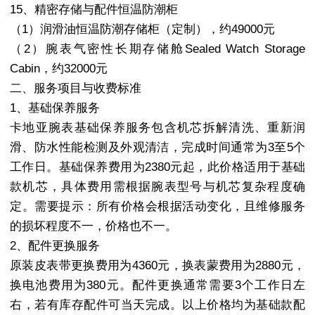
15、精密存储与配件恒温防潮柜
（1）润滑油恒温防潮存储柜（定制），约49000元
（2）腕表气密性长期存储舱Sealed Watch Storage
Cabin，约32000元
二、服务项目与收费标准
1、基础保养服务
卡地亚腕表基础保养服务包含机芯拆解清洗、重新润
滑、防水性能检测及外观清洁，完成时间通常为3至5个
工作日。基础保养费用为2380元起，此价格适用于基础
款机芯，具体费用需根据腕表型号与机芯复杂程度确
定。需要提示：所有价格会根据活动变化，且维修服务
的损坏程度不一，价格也不一。
2、配件更换服务
原装皮表带更换费用为4360元，换表蒙费用为2880元，
换电池费用为380元。配件更换通常需要3个工作日左
右，若有库存配件可当天完成。以上价格均为基础款配