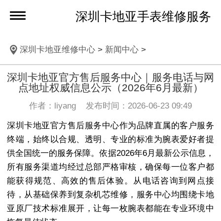
深圳卡地亚手表维修服务
深圳卡地亚维修中心
>
新闻中心
>
深圳卡地亚官方售后服务中心｜服务电话与网
点地址权威信息公示（2026年6月最新）
作者：liyang 发布时间：2026-06-23 09:49
深圳卡地亚官方售后服务中心作为品牌直属的客户服务
终端，始终以合规、透明、专业的标准为腕表爱好者提
供全国统一的服务保障。依据2026年6月最新公示信息，
所有服务渠道均经过总部严格审核，确保每一位客户都
能获得规范、高效的售后体验。从电话咨询到网点接
待，从基础保养到复杂机芯维修，服务中心均围绕卡地
亚原厂技术标准展开，让每一枚腕表都能在专业环境中