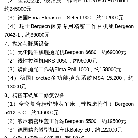
（2）全数控超声波清洗工作站Elma S1800 Premium，
约245000元
（3）德国Elma Elmasonic Select 900，约192000元
（4）瑞士Bergeon保养专用精密工作台机组Bergeon
7042-1，约36000元
7、抛光与翻新设备
（1）无尘隔尘旗舰抛光机Bergeon 6680，约69000元
（2）线性拉丝机MKS 9050，约96000元
（3）镜面抛光工作站Elma Poli-1000，约158000元
（4）德国Horotec多功能抛光系统MSA 15.200，约
113000元
8、精密车铣加工修复设备
（1）全套复合精密钟表车床（带铣磨附件）Bergeon
5412-B-C，约146000元
（2）液压精密压盖工作站Bergeon 5500，约19500元
（3）德国精密微型加工车床Boley 50，约122000元