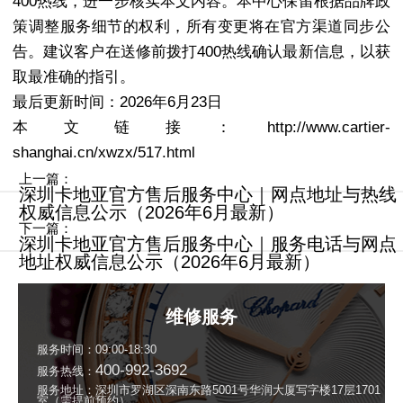
400热线，进一步核实本文内容。本中心保留根据品牌政
策调整服务细节的权利，所有变更将在官方渠道同步公
告。建议客户在送修前拨打400热线确认最新信息，以获
取最准确的指引。
最后更新时间：2026年6月23日
本文链接：http://www.cartier-
shanghai.cn/xwzx/517.html
上一篇：
深圳卡地亚官方售后服务中心｜网点地址与热线
权威信息公示（2026年6月最新）
下一篇：
深圳卡地亚官方售后服务中心｜服务电话与网点
地址权威信息公示（2026年6月最新）
维修服务
服务时间：09:00-18:30
400-992-3692
服务热线：
服务地址：深圳市罗湖区深南东路5001号华润大厦写字楼17层1701
室（需提前预约）