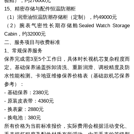
验舱），约276000元
15、精密存储与配件恒温防潮柜
（1）润滑油恒温防潮存储柜（定制），约49000元
（2）腕表气密性长期存储舱Sealed Watch Storage
Cabin，约32000元
二、服务项目与收费标准
1、常规保养服务
保养完成需3至5个工作日，具体时长视机芯复杂程度而
定。基础保养涵盖拆卸清洗、重新润滑、调校精度及防
水性能检测。卡地亚维修保养价格表（基础款机芯保养
参考）：
- 基础保养：2380元
- 原装皮表带：4360元
- 换表蒙：2880元
- 换电池：380元
所有价格为当前标准报价，实际费用会根据活动变化、