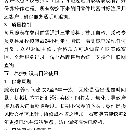
客户休息区设有独立工位，可通过透明玻璃墙观看部分
保养操作过程。所有替换下来的旧零件均密封标注后归
还客户，确保服务透明可追溯。
3、质量控制
每只腕表在交付前需通过三重质检：技师自检、质检专
员复检及模拟佩戴24小时走时测试。若测试中发现任何
异常，立即返回重修，合格后方可通知客户取表或寄
回。全程服务记录上传至品牌售后系统，支持全国联网
查询。
五、养护知识与日常使用
1、保养周期
腕表保养时间建议2至3年一次，无论是否出现走时问
题。机械机芯内部润滑油会随时间挥发、氧化，导致摩
擦力增大进而影响精度。长期不保养的腕表，零件磨损
风险会显著上升，维修成本随之增加。石英腕表建议每2
年更换电池并清洁触点，防止漏液腐蚀电路板。