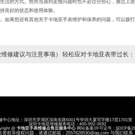
活的方式。然而当遇到走慢问题时也不必过分担心，通过上述
持良好的状态和使用体验。
。如果您还有其他关于卡地亚手表维护和保养的问题，可以拨打
业维修建议与注意事项）
轻松应对卡地亚表带过长：
修中心地址：深圳市罗湖区深南东路5001号华润大厦写字楼17层1701室
深圳卡地亚维修服务电话：400-992-3692
yright @
卡地亚手表维修点售后服务中心
网站备案/许可证号：皖ICP备202
等侵权问题，请通过邮箱：2557628530@qq.com 与我