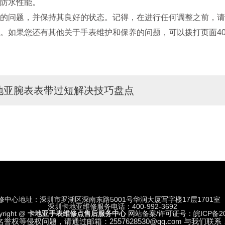
防水性能。
问题，并保持其良好的状态。记得，在进行任何调整之前，请
。如果您还有其他关于手表维护和保养的问题，可以拨打页面4
地亚腕表表带过短解决技巧盘点
修中心地址：深圳市罗湖区深南东路5001号华润大厦写字楼17层1701室
深圳卡地亚维修服务电话：400-992-3692
yright @
卡地亚手表维修点售后服务中心
网站备案/许可证号：皖ICP备202
等侵权问题，请通过邮箱：2557628530@qq.com 与我