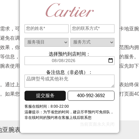
求，可以尝试使用卡地亚腕表自带的调节扣。大多数卡地亚腕
避免在调整过程中对手表造成损伤。
果，你可以考虑寻求专业的售后服务。卡地亚在全球范围内拥
选择预约到店时间：
等信息，以便工作人员更好地了解你的需求并提供相应的服务。
表使用寿命。比如，在洗手、洗澡或进行剧烈运动时应先卸下
备注信息（非必填）：
通过上述方法可以有效解决这一问题，并确保您的爱表始终保
。如果您还有其他关于手表维护和保养的问题，可以拨打页面4
提交服务
400-992-3692
客服在线时间：8:00-22:00
温馨提示：为节省您的时间，建议尽早预约可免排队，
非在线时间的预约将在客服上线后联系您
当前页面永久关闭
地亚腕表表带太紧解决办法详解