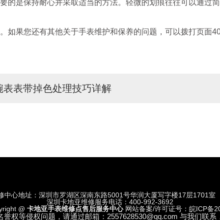
的是保持耐心并采取适当的方法。轻微的划痕往往可以通过简
。如果您还有其他关于手表维护和保养的问题，可以拨打页面4
腕表表带掉色处理技巧详解
修中心地址：深圳市罗湖区深南东路5001号华润大厦写字楼17层1701室
深圳卡地亚维修服务电话：400-992-3692
yright @
卡地亚手表维修点售后服务中心
网站备案/许可证号：皖ICP备202
等侵权问题，请通过邮箱：2557628530@qq.com 与我