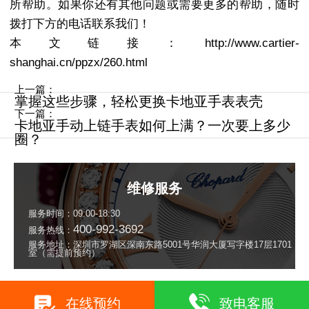
所帮助。如果你还有其他问题或需要更多的帮助，随时
拨打下方的电话联系我们！
本文链接：http://www.cartier-
shanghai.cn/ppzx/260.html
上一篇：
掌握这些步骤，轻松更换卡地亚手表表壳
下一篇：
卡地亚手动上链手表如何上满？一次要上多少
圈？
维修服务
服务时间：09:00-18:30
400-992-3692
服务热线：
服务地址：深圳市罗湖区深南东路5001号华润大厦写字楼17层1701
室（需提前预约）
在线预约
致电客服